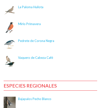
content/plugins/citsci-image/citsci-image.php
on
La Paloma Huilota
line
36
Deprecated
: Creation of dynamic property
Mirlo Primavera
CitSciImage::$title_link is deprecated in
/nas/content/live/dcelebirds/wp-
content/plugins/citsci-image/citsci-image.php
on
Pedrete de Corona Negra
line
37
Deprecated
: Creation of dynamic property
Vaquero de Cabeza Café
CitSciImage::$photographer is deprecated in
/nas/content/live/dcelebirds/wp-
content/plugins/citsci-image/citsci-image.php
on
line
38
ESPECIES REGIONALES
Deprecated
: Creation of dynamic property
CitSciImage::$res_link is deprecated in
Bajapalos Pecho Blanco
/nas/content/live/dcelebirds/wp-
content/plugins/citsci-image/citsci-image.php
on