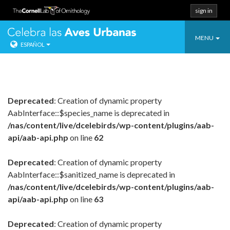
sign in
Toggle
Celebra las Ave
MENU
ESPAÑOL
navigatio
Salta
directo
al
contenido.
Deprecated
: Creation of dynamic property
AabInterface::$species_name is deprecated in
/nas/content/live/dcelebirds/wp-content/plugins/aab-
api/aab-api.php
on line
62
Deprecated
: Creation of dynamic property
AabInterface::$sanitized_name is deprecated in
/nas/content/live/dcelebirds/wp-content/plugins/aab-
api/aab-api.php
on line
63
Deprecated
: Creation of dynamic property