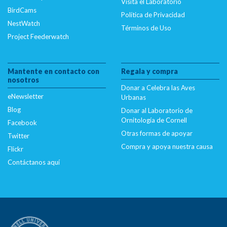
Visita el Laboratorio
/nas/content/live/dcelebirds/wp-
BirdCams
content/plugins/citsci-image/citsci-image.php
on
Política de Privacidad
NestWatch
line
34
Términos de Uso
Project Feederwatch
Deprecated
: Creation of dynamic property
CitSciImage::$srcset is deprecated in
Mantente en contacto con
Regala y compra
/nas/content/live/dcelebirds/wp-
nosotros
content/plugins/citsci-image/citsci-image.php
on
Donar a Celebra las Aves
eNewsletter
Urbanas
line
35
Blog
Donar al Laboratorio de
Ornitología de Cornell
Facebook
Deprecated
: Creation of dynamic property
Otras formas de apoyar
Twitter
CitSciImage::$title is deprecated in
Compra y apoya nuestra causa
/nas/content/live/dcelebirds/wp-
Flickr
content/plugins/citsci-image/citsci-image.php
on
Contáctanos aquí
line
36
Deprecated
: Creation of dynamic property
CitSciImage::$title_link is deprecated in
/nas/content/live/dcelebirds/wp-