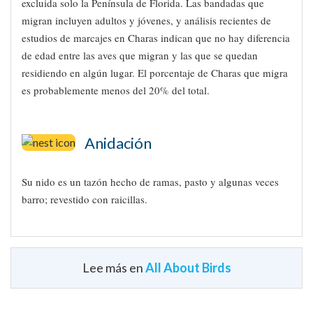
excluida solo la Península de Florida. Las bandadas que
migran incluyen adultos y jóvenes, y análisis recientes de
estudios de marcajes en Charas indican que no hay diferencia
de edad entre las aves que migran y las que se quedan
residiendo en algún lugar. El porcentaje de Charas que migra
es probablemente menos del 20% del total.
Anidación
Su nido es un tazón hecho de ramas, pasto y algunas veces
barro; revestido con raicillas.
Lee más en
All About Birds
Apariencia
¿Sabías que…?
Sonidos Típicos
La Chara Azul frecuentemente imita el canto de los