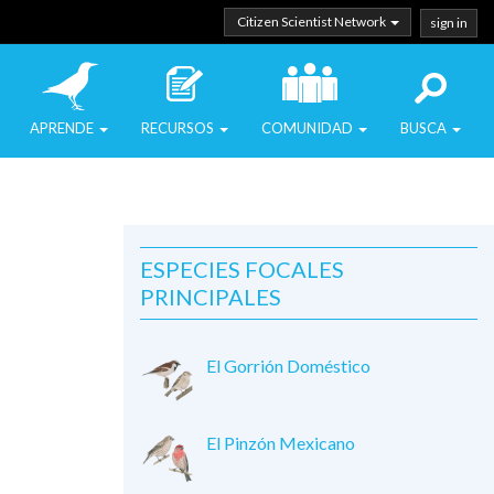
Citizen Scientist Network
sign in
APRENDE
RECURSOS
COMUNIDAD
BUSCA
ESPECIES FOCALES
PRINCIPALES
El Gorrión Doméstico
El Pinzón Mexicano