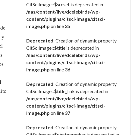
CitSciImage::$srcset is deprecated in
/nas/content/live/dcelebirds/wp-
content/plugins/citsci-image/citsci-
image.php
on line
35
 de
 y
Deprecated
: Creation of dynamic property
el
CitSciImage::$title is deprecated in
s
/nas/content/live/dcelebirds/wp-
content/plugins/citsci-image/citsci-
os
image.php
on line
36
l
Deprecated
: Creation of dynamic property
eite
CitSciImage::$title_link is deprecated in
/nas/content/live/dcelebirds/wp-
content/plugins/citsci-image/citsci-
image.php
on line
37
Deprecated
: Creation of dynamic property
CitSciImage::$photographer is deprecated in