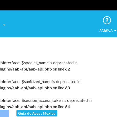
a las Aves Urbanas
ACERCA
abInterface::$species_name is deprecated in
lugins/aab-api/aab-api.php
on line
62
bInterface::$sanitized_name is deprecated in
lugins/aab-api/aab-api.php
on line
63
abInterface::$session_access_token is deprecated in
lugins/aab-api/aab-api.php
on line
64
Guía de Aves : Mexico