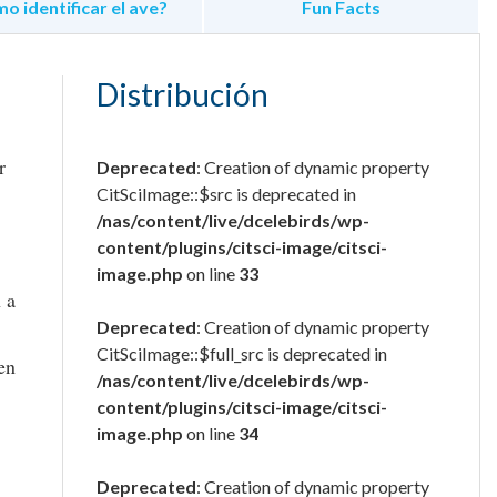
o identificar el ave?
Fun Facts
Distribución
r
Deprecated
: Creation of dynamic property
CitSciImage::$src is deprecated in
/nas/content/live/dcelebirds/wp-
content/plugins/citsci-image/citsci-
image.php
on line
33
 a
Deprecated
: Creation of dynamic property
CitSciImage::$full_src is deprecated in
en
/nas/content/live/dcelebirds/wp-
content/plugins/citsci-image/citsci-
image.php
on line
34
Deprecated
: Creation of dynamic property