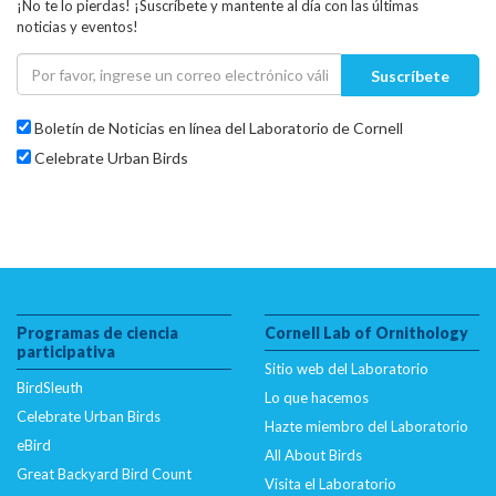
¡No te lo pierdas! ¡Suscríbete y mantente al día con las últimas
noticias y eventos!
Suscríbete
Boletín de Noticias en línea del Laboratorio de Cornell
Celebrate Urban Birds
Programas de ciencia
Cornell Lab of Ornithology
participativa
Sitio web del Laboratorio
BirdSleuth
Lo que hacemos
Celebrate Urban Birds
Hazte miembro del Laboratorio
eBird
All About Birds
Great Backyard Bird Count
Visita el Laboratorio