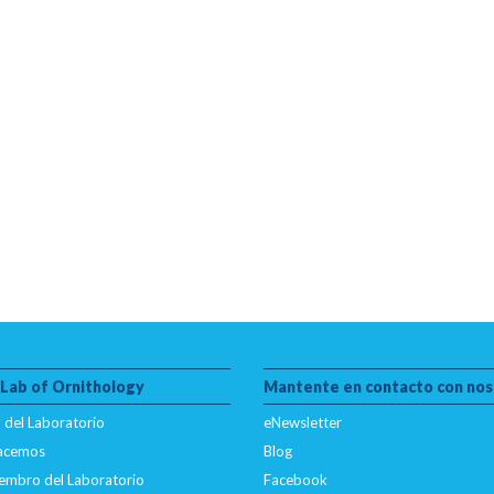
 Lab of Ornithology
Mantente en contacto con nos
 del Laboratorio
eNewsletter
hacemos
Blog
embro del Laboratorio
Facebook