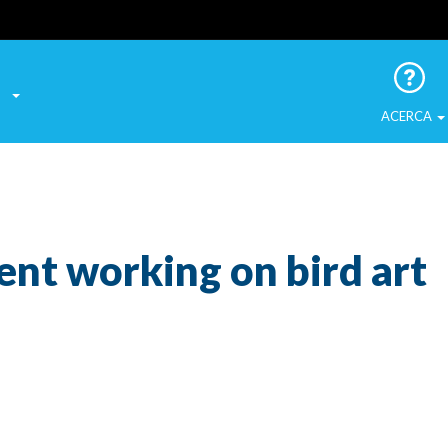
a las Aves Urbanas
ACERCA
nt working on bird art