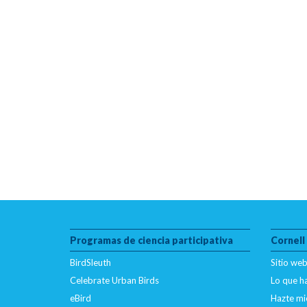
Programas de ciencia participativa
Cornell
BirdSleuth
Sitio web
Celebrate Urban Birds
Lo que 
eBird
Hazte mi