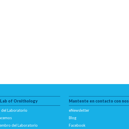
 Lab of Ornithology
Mantente en contacto con nos
 del Laboratorio
eNewsletter
hacemos
Blog
embro del Laboratorio
Facebook