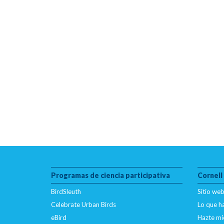
Programas de ciencia participativa
Cornell
BirdSleuth
Sitio web
Celebrate Urban Birds
Lo que 
eBird
Hazte mi