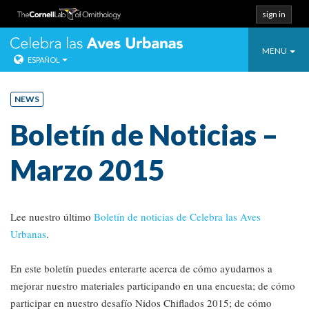
sign in
Toggle
Celebra las Ave
MENU
ESPAÑOL
navigatio
Salta
directo
NEWS
al
Boletín de Noticias –
contenido.
Marzo 2015
Lee nuestro último
Boletín de noticias de Celebra las Aves
Urbanas
.
En este boletín puedes enterarte acerca de cómo ayudarnos a
mejorar nuestro materiales participando en una encuesta; de cómo
participar en nuestro desafío Nidos Chiflados 2015; de cómo