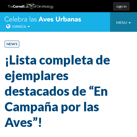
sign in
Toggle
Celebra las Ave
MENU
ESPAÑOL
navigatio
Salta
directo
NEWS
al
¡Lista completa de
contenido.
ejemplares
destacados de “En
Campaña por las
Aves”!