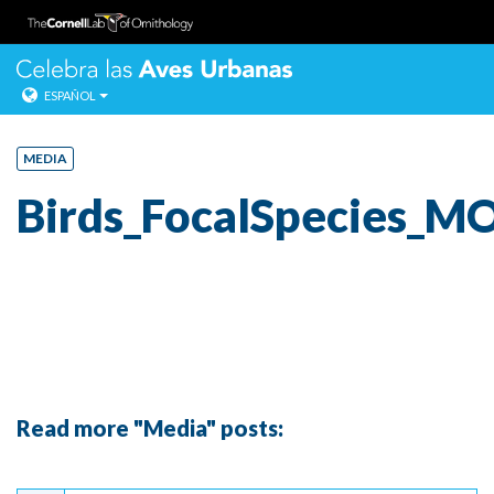
Celebra las Ave
ESPAÑOL
Salta
directo
MEDIA
al
Birds_FocalSpecies_
contenido.
Read more "Media" posts:
Continue