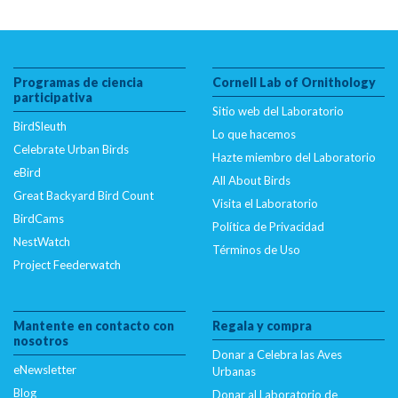
Programas de ciencia
Cornell Lab of Ornithology
participativa
Sitio web del Laboratorio
BirdSleuth
Lo que hacemos
Celebrate Urban Birds
Hazte miembro del Laboratorio
eBird
All About Birds
Great Backyard Bird Count
Visita el Laboratorio
BirdCams
Política de Privacidad
NestWatch
Términos de Uso
Project Feederwatch
Mantente en contacto con
Regala y compra
nosotros
Donar a Celebra las Aves
eNewsletter
Urbanas
Blog
Donar al Laboratorio de