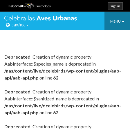
sign in
Toggle
Celebra las Ave
MENU
ESPAÑOL
navigatio
Salta
directo
al
contenido.
Deprecated
: Creation of dynamic property
AabInterface::$species_name is deprecated in
/nas/content/live/dcelebirds/wp-content/plugins/aab-
api/aab-api.php
on line
62
Deprecated
: Creation of dynamic property
AabInterface::$sanitized_name is deprecated in
/nas/content/live/dcelebirds/wp-content/plugins/aab-
api/aab-api.php
on line
63
Deprecated
: Creation of dynamic property