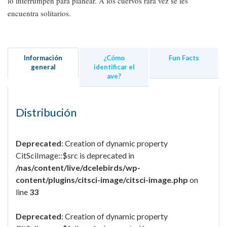
lo interrumpen para planear. A los cuervos rara vez se les
encuentra solitarios.
Información
¿Cómo
Fun Facts
general
identificar el
ave?
Distribución
Deprecated
: Creation of dynamic property
CitSciImage::$src is deprecated in
/nas/content/live/dcelebirds/wp-
content/plugins/citsci-image/citsci-image.php
on
line
33
Deprecated
: Creation of dynamic property