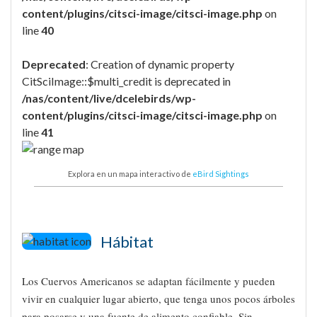
content/plugins/citsci-image/citsci-image.php
on
line
40
Deprecated
: Creation of dynamic property
CitSciImage::$multi_credit is deprecated in
/nas/content/live/dcelebirds/wp-
content/plugins/citsci-image/citsci-image.php
on
line
41
Explora en un mapa interactivo de
eBird Sightings
Hábitat
Los Cuervos Americanos se adaptan fácilmente y pueden
vivir en cualquier lugar abierto, que tenga unos pocos árboles
para posarse y una fuente de alimento confiable. Sin