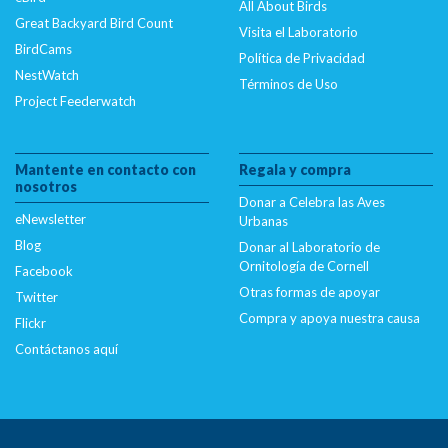
All About Birds
content/plugins/citsci-image/citsci-image.php
on
Great Backyard Bird Count
Visita el Laboratorio
line
39
BirdCams
Política de Privacidad
NestWatch
Deprecated
: Creation of dynamic property
Términos de Uso
Project Feederwatch
CitSciImage::$caption is deprecated in
/nas/content/live/dcelebirds/wp-
content/plugins/citsci-image/citsci-image.php
on
Mantente en contacto con
Regala y compra
line
40
nosotros
Donar a Celebra las Aves
eNewsletter
Urbanas
Deprecated
: Creation of dynamic property
Blog
Donar al Laboratorio de
CitSciImage::$multi_credit is deprecated in
Ornitología de Cornell
Facebook
/nas/content/live/dcelebirds/wp-
Otras formas de apoyar
Twitter
content/plugins/citsci-image/citsci-image.php
on
Compra y apoya nuestra causa
line
41
Flickr
Contáctanos aquí
Deprecated
: Creation of dynamic property
CitSciImage::$src is deprecated in
/nas/content/live/dcelebirds/wp-
content/plugins/citsci-image/citsci-image.php
on