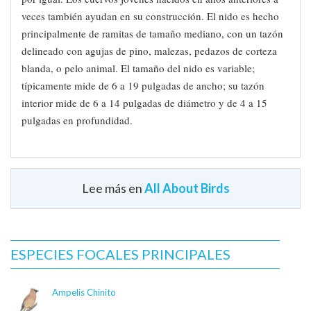
veces también ayudan en su construcción. El nido es hecho
principalmente de ramitas de tamaño mediano, con un tazón
delineado con agujas de pino, malezas, pedazos de corteza
blanda, o pelo animal. El tamaño del nido es variable;
típicamente mide de 6 a 19 pulgadas de ancho; su tazón
interior mide de 6 a 14 pulgadas de diámetro y de 4 a 15
pulgadas en profundidad.
Lee más en
All About Birds
Apariencia
¿Sabías que…?
Sonidos Típicos
Debido a que el pico del cuervo no tiene la fuerza
suficiente para abrir la piel de un animal recién muerto,
icon-crow.png
ESPECIES FOCALES PRINCIPALES
antes de comer animales muertos en el camino, los
© Mike Andersen / Macaulay
cuervos tienen que esperar a que algo u otro animal
Library
abra el cuerpo. También pueden esperar a que el
Ampelis Chinito
cuerpo se empiece a descomponer, y en el proceso se