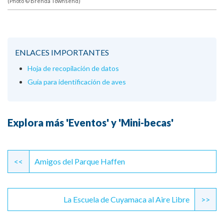
(Photo © Brenda Townsend)
ENLACES IMPORTANTES
Hoja de recopilación de datos
Guía para identificación de aves
Explora más 'Eventos' y 'Mini-becas'
Continue
Reading
<<
Amigos del Parque Haffen
La Escuela de Cuyamaca al Aire Libre
>>