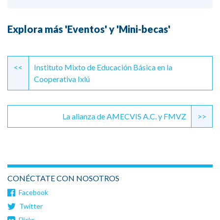
Explora más 'Eventos' y 'Mini-becas'
Continue
Reading
<<
Instituto Mixto de Educación Básica en la
Cooperativa Ixlú
La alianza de AMECVIS A.C. y FMVZ
>>
CONÉCTATE CON NOSOTROS
Facebook
Twitter
Flickr