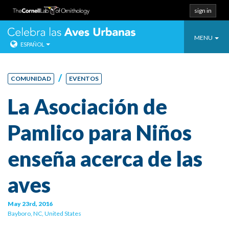
sign in
Toggle
Celebra las Ave
MENU
ESPAÑOL
navigatio
Salta
directo
/
COMUNIDAD
EVENTOS
al
contenido.
La Asociación de
Pamlico para Niños
enseña acerca de las
aves
May 23rd, 2016
Bayboro, NC, United States