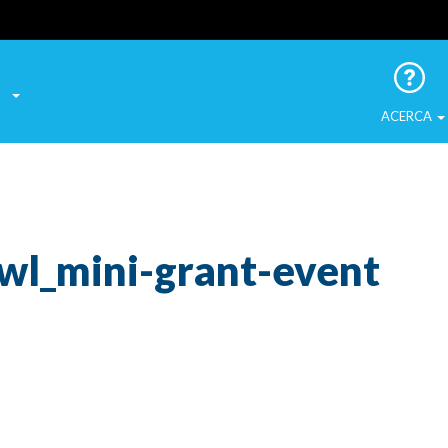
a las Aves Urbanas
ACERCA
wl_mini-grant-event