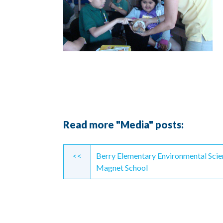
Read more "Media" posts:
Continue
<<
Berry Elementary Environmental Sci
Reading
Magnet School