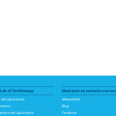
 Lab of Ornithology
Mantente en contacto con nos
 del Laboratorio
eNewsletter
hacemos
Blog
embro del Laboratorio
Facebook