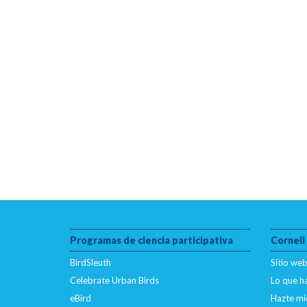
Programas de ciencia participativa
Cornell
BirdSleuth
Sitio web
Celebrate Urban Birds
Lo que 
eBird
Hazte mi