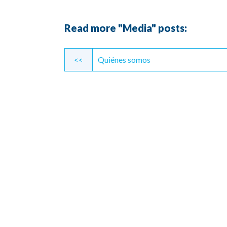
Read more "Media" posts:
Continue
<<
Quiénes somos
Reading