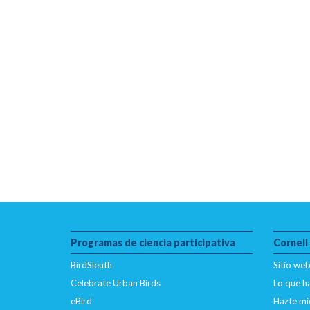
Programas de ciencia participativa
Cornell
BirdSleuth
Sitio web
Celebrate Urban Birds
Lo que 
eBird
Hazte mi