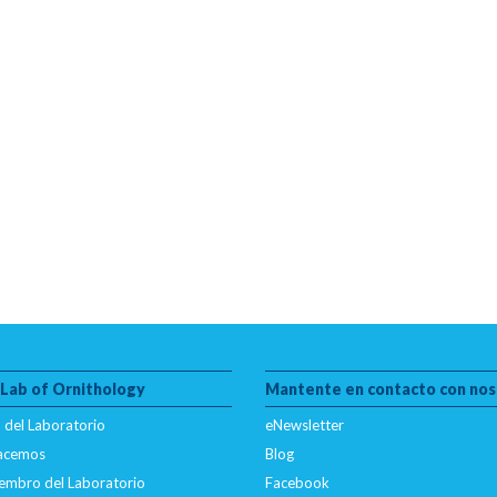
 Lab of Ornithology
Mantente en contacto con nos
 del Laboratorio
eNewsletter
hacemos
Blog
embro del Laboratorio
Facebook